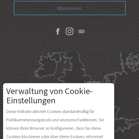
Abonnieren
Londres
Verwaltung von Cookie-
Einstellungen
Paris
Diese Website aktiviert Cookies standardmäßig für
Beschreibung
Publikumsmessungstools und anonyme Funktionen. Sie
Île d'Yeu
können Ihren Browser so konfigurieren, dass Sie diese
Öffnungen
Cookies blockieren oder über deren Existenz informiert
Kommentare