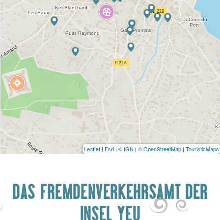
Leaflet
|
Esri
|
© IGN
|
© OpenStreetMap
|
TouristicMaps
DAS FREMDENVERKEHRSAMT DER
INSEL YEU