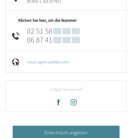
85350
L' ÎLE-D'YEU
Klicken Sie hier, um die Nummer
02 51 58
▒▒ ▒▒ ▒▒
06 87 41
▒▒ ▒▒ ▒▒
www.agencedelile.com
Folgen Sie uns auf
Einen Irrtum angeben