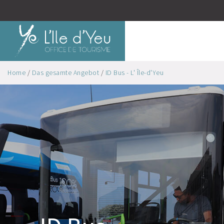
Home
/
Das gesamte Angebot
/
ID Bus - L' Île-d'Yeu