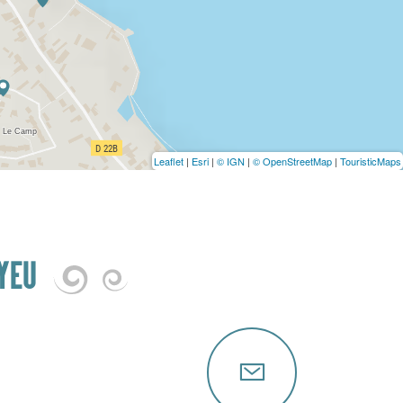
Leaflet
|
Esri
|
© IGN
|
© OpenStreetMap
|
TouristicMaps
YEU