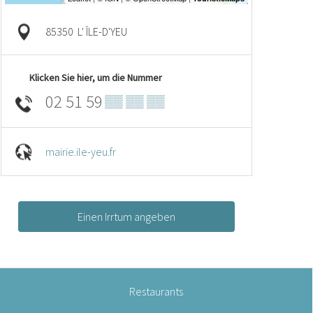
85350
L' ÎLE-D'YEU
Klicken Sie hier, um die Nummer
02 51 59
▒▒ ▒▒ ▒▒
mairie.ile-yeu.fr
Einen Irrtum angeben
Restaurants