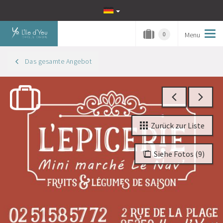
Menu
Tog
0
navi
Das gesamte Angebot
Zurück zur Liste
Siehe Fotos (9)