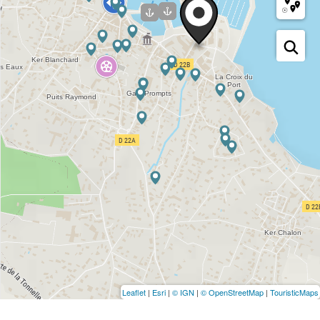
Leaflet
|
Esri
|
© IGN
|
© OpenStreetMap
|
TouristicMaps