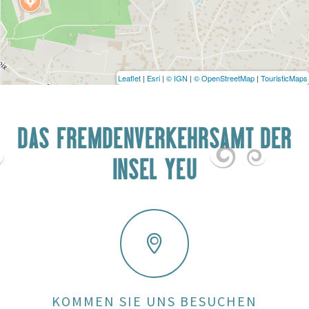
Leaflet
|
Esri
|
© IGN
|
© OpenStreetMap
|
TouristicMaps
DAS FREMDENVERKEHRSAMT DER
INSEL YEU
KOMMEN SIE UNS BESUCHEN