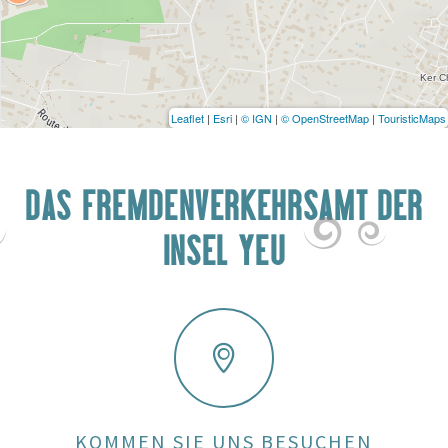
Leaflet
|
Esri
|
© IGN
|
© OpenStreetMap
|
TouristicMaps
DAS FREMDENVERKEHRSAMT DER
INSEL YEU
KOMMEN SIE UNS BESUCHEN