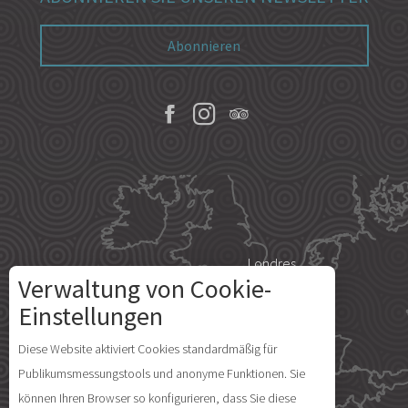
Abonnieren
Londres
Verwaltung von Cookie-
Einstellungen
Paris
Beschreibung
Diese Website aktiviert Cookies standardmäßig für
Publikumsmessungstools und anonyme Funktionen. Sie
Service
Île d'Yeu
können Ihren Browser so konfigurieren, dass Sie diese
Öffnungen