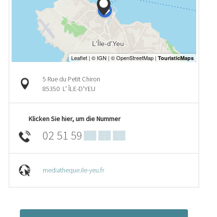
5 Rue du Petit Chiron
85350
L' ÎLE-D'YEU
Klicken Sie hier, um die Nummer
02 51 59
▒▒ ▒▒ ▒▒
mediatheque.ile-yeu.fr