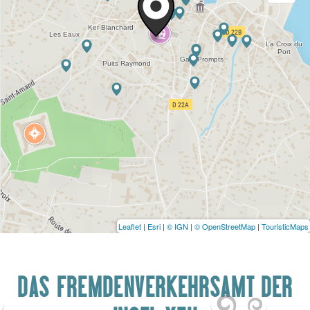
Leaflet
|
Esri
|
© IGN
|
© OpenStreetMap
|
TouristicMaps
DAS FREMDENVERKEHRSAMT DER