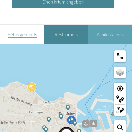
Einen Irrtum angeben
Hébergements
Restaurants
Manifestations