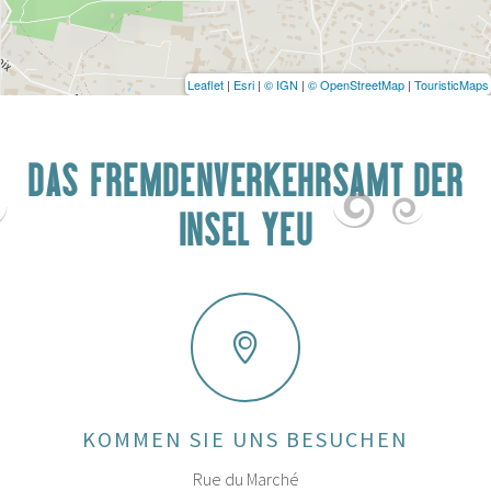
Leaflet
|
Esri
|
© IGN
|
© OpenStreetMap
|
TouristicMaps
DAS FREMDENVERKEHRSAMT DER
INSEL YEU
KOMMEN SIE UNS BESUCHEN
Rue du Marché