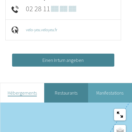
02 28 11
▒▒ ▒▒ ▒▒
velo-yeu.veloyeu.fr
Einen Irrtum angeben
Hébergements
Restaurants
Manifestations