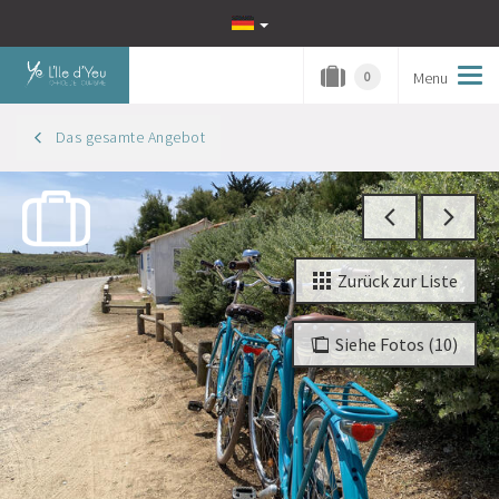
Menu
Tog
0
navi
Das gesamte Angebot
Zurück zur Liste
Siehe Fotos (10)