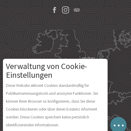
Londres
Verwaltung von Cookie-
Einstellungen
Paris
Diese Website aktiviert Cookies standardmäßig für
Publikumsmessungstools und anonyme Funktionen. Sie
Île d'Yeu
können Ihren Browser so konfigurieren, dass Sie diese
Beschreibung
Cookies blockieren oder über deren Existenz informiert
Kommentare
werden. Diese Cookies speichern keine persönlich
Lageplan
identifizierenden Informationen.
Madrid