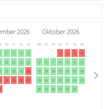
ember 2026
Oktober 2026
i
Do
Fr
Sa
So
Mo
Di
Mi
Do
Fr
Sa
So
2
3
4
5
6
1
2
3
4
9
10
11
12
13
5
6
7
8
9
10
11
6
17
18
19
20
12
13
14
15
16
17
18
3
24
25
26
27
19
20
21
22
23
24
25
0
26
27
28
29
30
31