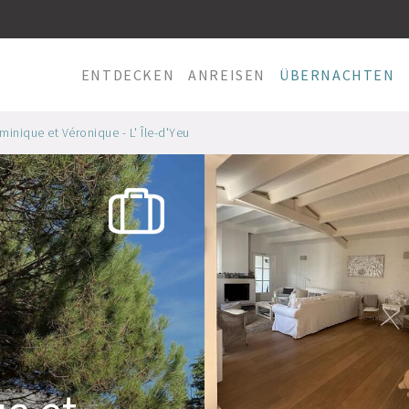
ENTDECKEN
ANREISEN
ÜBERNACHTEN
nique et Véronique - L' Île-d'Yeu