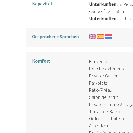
Kapazität
Unterkunften :
8 Pers
• Superficy :
135 m
2
Unterkunften :
1 Unte
Gesprochene Sprachen
Komfort
Barbecue
Douche extérieure
Privater Garten
Parkplatz
Patio/Préau
Salon de jardin
Private sanitäre Anlag
Terrasse / Balkon
Getrennte Toilette
Aspirateur
Bouilloire électrique