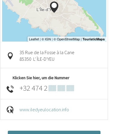
35 Rue de la Fosse à la Cane
85350
L' ÎLE-D'YEU
Klicken Sie hier, um die Nummer
+32 474 2
▒▒ ▒▒ ▒▒
www.iledyeulocation.info