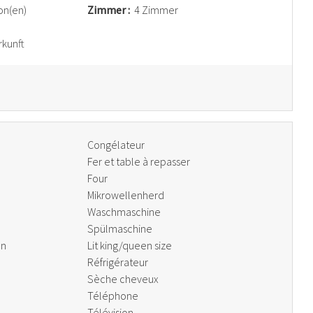
on(en)
Zimmer :
4 Zimmer
rkunft
Congélateur
Fer et table à repasser
Four
Mikrowellenherd
Waschmaschine
Spülmaschine
en
Lit king/queen size
Réfrigérateur
Sèche cheveux
Téléphone
Télévision