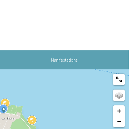
Manifestations
+
−