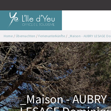
Home
/
Übernachten
/
Ferienunterkünfte
/
_Maison - AUBRY LESAGE Domi
_Maison - AUBRY