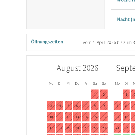
Nacht (m
Öffnungszeiten
vom
4. April 2026
bis zum
3
August 2026
Sept
Mo
Di
Mi
Do
Fr
Sa
So
Mo
Di
M
1
2
1
3
4
5
6
7
8
9
7
8
10
11
12
13
14
15
16
14
15
1
17
18
19
20
21
22
23
21
22
2