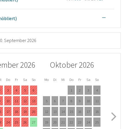
—
öbliert)
0. September 2026
ember 2026
Oktober 2026
i
Do
Fr
Sa
So
Mo
Di
Mi
Do
Fr
Sa
So
2
3
4
5
6
1
2
3
4
9
10
11
12
13
5
6
7
8
9
10
11
6
17
18
19
20
12
13
14
15
16
17
18
3
24
25
26
27
19
20
21
22
23
24
25