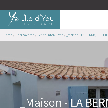
Home
/
Übernachten
/
Ferienunterkünfte
/
_Maison - LA BERNIQUE - BILL
_Maison - LA BE