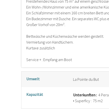
Freistehendes Haus von 75 m² auf einem geschlosse
Ein Wohn-/Wohnzimmer und eine amerikanische Kü
Ein Schlafzimmer mit einem 160 cm breiten Bett und
Ein Badezimmer mit Dusche. Ein separates WC plus 
Großer Vorhof von 20m².
Bettwäsche und Küchenwäsche werden gestellt.
Vermietung von Handtüchern.
Kurtaxe zusätzlich
Service + : Empfang am Boot
Umwelt
La Pointe du But
Kapazität
Unterkunften :
4 Pers
• Superficy :
75 m
2