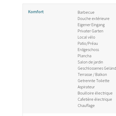
Komfort
Barbecue
Douche extérieure
Eigener Eingang
Privater Garten
Local vélo
Patio/Préau
Erdgeschoss
Plancha
Salon de jardin
Geschlossenes Gelän
Terrasse / Balkon
Getrennte Toilette
Aspirateur
Bouilloire électrique
Cafetière électrique
Chauffage