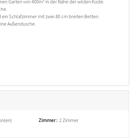
nen Garten von 400m² in der Nähe der wilden Küste.
che.
 ein Schlafzimmer mit zwei 80 cm breiten Betten.
eine Außendusche.
on(en)
Zimmer :
2 Zimmer