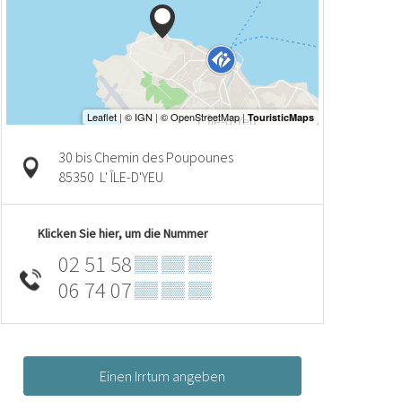
30 bis Chemin des Poupounes
85350
L' ÎLE-D'YEU
Klicken Sie hier, um die Nummer
02 51 58
▒▒ ▒▒ ▒▒
06 74 07
▒▒ ▒▒ ▒▒
Einen Irrtum angeben