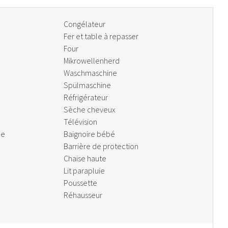
Congélateur
Fer et table à repasser
Four
Mikrowellenherd
Waschmaschine
Spülmaschine
Réfrigérateur
Sèche cheveux
Télévision
de
Baignoire bébé
Barrière de protection
Chaise haute
Lit parapluie
Poussette
Réhausseur