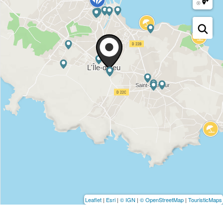
Leaflet
|
Esri
|
© IGN
|
© OpenStreetMap
|
TouristicMaps