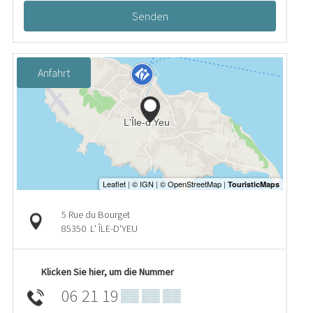
Senden
Anfahrt
5 Rue du Bourget
85350
L' ÎLE-D'YEU
Klicken Sie hier, um die Nummer
06 21 19
▒▒ ▒▒ ▒▒