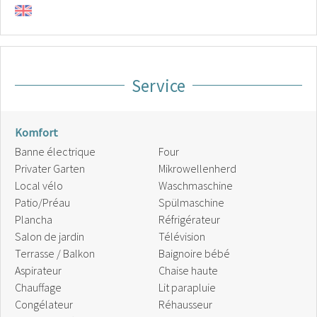
Service
Komfort
Banne électrique
Four
Privater Garten
Mikrowellenherd
Local vélo
Waschmaschine
Patio/Préau
Spülmaschine
Plancha
Réfrigérateur
Salon de jardin
Télévision
Terrasse / Balkon
Baignoire bébé
Aspirateur
Chaise haute
Chauffage
Lit parapluie
Congélateur
Réhausseur