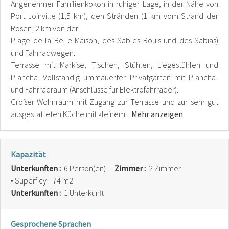
Angenehmer Familienkokon in ruhiger Lage, in der Nähe von
Port Joinville (1,5 km), den Stränden (1 km vom Strand der
Rosen, 2 km von der
Plage de la Belle Maison, des Sables Rouis und des Sabias)
und Fahrradwegen.
Terrasse mit Markise, Tischen, Stühlen, Liegestühlen und
Plancha. Vollständig ummauerter Privatgarten mit Plancha-
und Fahrradraum (Anschlüsse für Elektrofahrräder).
Großer Wohnraum mit Zugang zur Terrasse und zur sehr gut
ausgestatteten Küche mit kleinem...
Mehr anzeigen
Kapazität
Unterkunften :
6 Person(en)
Zimmer :
2 Zimmer
• Superficy :
74 m
2
Unterkunften :
1 Unterkunft
Gesprochene Sprachen