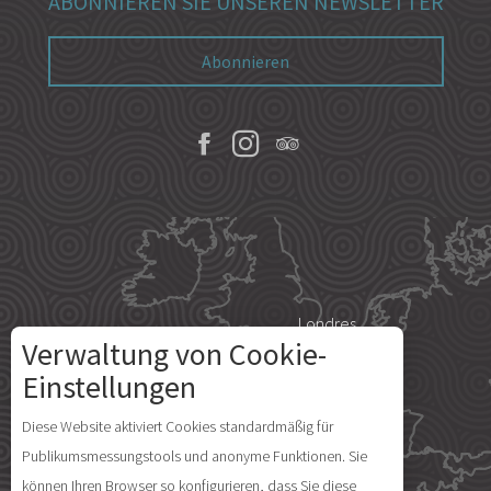
ABONNIEREN SIE UNSEREN NEWSLETTER
Abonnieren
Londres
Verwaltung von Cookie-
Einstellungen
Beschreibung
Paris
Service
Diese Website aktiviert Cookies standardmäßig für
Publikumsmessungstools und anonyme Funktionen. Sie
Preise
Île d'Yeu
können Ihren Browser so konfigurieren, dass Sie diese
Verfügbarkeit