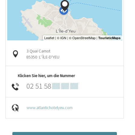
3 Quai Carnot
85350
L' ÎLE-D'YEU
Klicken Sie hier, um die Nummer
02 51 58
▒▒ ▒▒ ▒▒
www.atlantichotelyeu.com