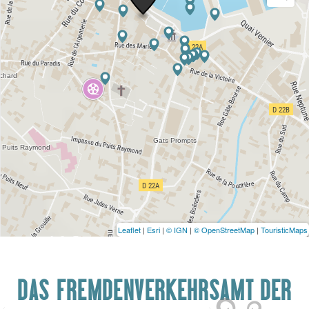
Leaflet
|
Esri
|
© IGN
|
© OpenStreetMap
|
TouristicMaps
DAS FREMDENVERKEHRSAMT DER