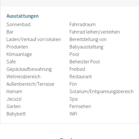
Ausstattungen
Sonnenbad
Fahrradraum
Bar
Fahrrad leihen/verleihen
Laden/Verkauf von lokalen
Bereitstellung von
Produkten
Babyausstattung
Klimaanlage
Pool
Safe
Beheizter Pool
Gepäckaufbewahrung
Freibad
Wellnessbereich
Restaurant
Außenbereich/Terrasse
Fön
Hamam
Solarium/Entspannungsbereich
Jacuzzi
Spa
Garten
Fernsehen
Babybett
WiFi