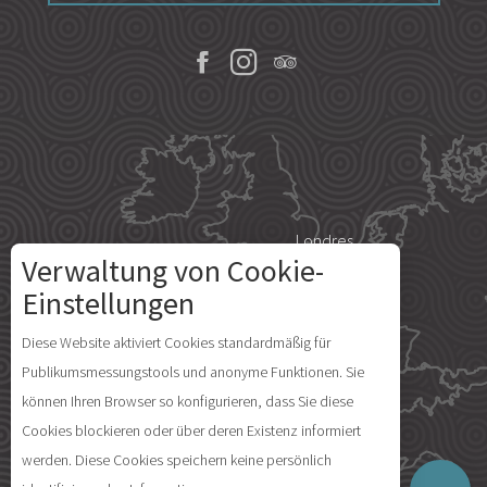
Londres
Verwaltung von Cookie-
Einstellungen
Paris
Beschreibung
Diese Website aktiviert Cookies standardmäßig für
Publikumsmessungstools und anonyme Funktionen. Sie
Preise
Île d'Yeu
können Ihren Browser so konfigurieren, dass Sie diese
Zeitplan
Cookies blockieren oder über deren Existenz informiert
Kommentare
werden. Diese Cookies speichern keine persönlich
Lageplan