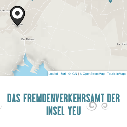
Leaflet
|
Esri
|
© IGN
|
© OpenStreetMap
|
TouristicMaps
DAS FREMDENVERKEHRSAMT DER
INSEL YEU