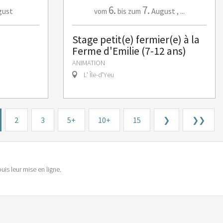
6.
7.
gust
August
,
...
vom
bis zum
Stage petit(e) fermier(e) à la
Ferme d'Emilie (7-12 ans)
ANIMATION
L' Île-d'Yeu
2
3
5+
10+
15
❯
❯❯
is leur mise en ligne.