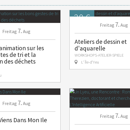
20 €
7.
Volle Preis
Freitag
Aug
7.
Freitag
Aug
Ateliers de dessin et
animation sur les
d'aquarelle
es de tri et la
WORKSHOPS-ATELIER-SPIELE
n des déchets
L' Île-d'Yeu
u
7.
Freitag
Aug
7.
Freitag
Aug
 Viens Dans Mon Ile