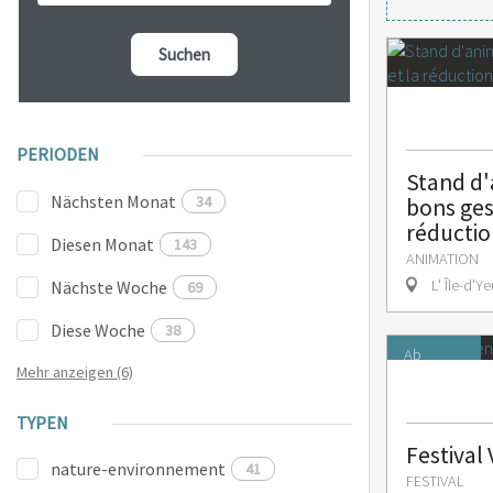
Suchen
PERIODEN
Stand d'
Nächsten Monat
34
bons gest
réductio
Diesen Monat
143
ANIMATION
L' Île-d'Ye
Nächste Woche
69
Diese Woche
38
Ab
45 €
Mehr anzeigen (6)
Volle Preis
TYPEN
Festival
nature-environnement
41
FESTIVAL