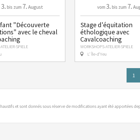
3.
7.
3.
7.
August
Au
m
bis zum
vom
bis zum
fant "Découverte
Stage d'équitation
ions" avec le cheval
éthologique avec
oaching
Cavalcoaching
TELIER-SPIELE
WORKSHOPS-ATELIER-SPIELE
u
L' Île-d'Yeu
1
haustifs et sont donnés sous réserve de modifications ayant été apportées depu