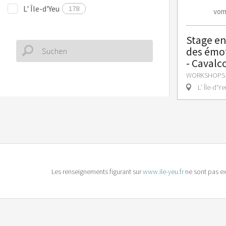
L' Île-d'Yeu
178
vo
Stage en
des émot
- Cavalc
WORKSHOPS-A
L' Île-d'Ye
Les renseignements figurant sur
www.ile-yeu.fr
ne sont pas ex