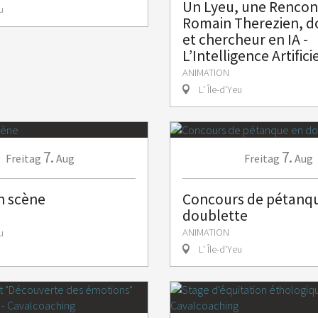
Un Lyeu, une Rencont
u
Romain Therezien, d
et chercheur en IA -
L’Intelligence Artifici
ANIMATION
L' Île-d'Yeu
7.
7.
Freitag
Aug
Freitag
Aug
n scène
Concours de pétanq
doublette
ANIMATION
u
L' Île-d'Yeu