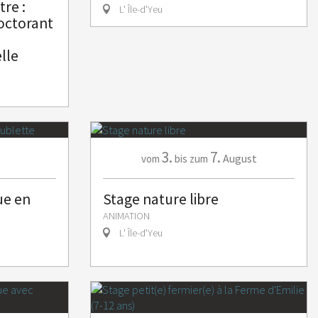
re :
L' Île-d'Yeu
octorant
elle
3.
7.
August
vom
bis zum
ue en
Stage nature libre
ANIMATION
L' Île-d'Yeu