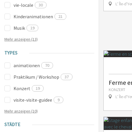
L' Île-d'Ye
vie-locale
30
Kinderanimationen
21
Musik
19
Mehr anzeigen (13)
TYPES
animationen
70
Praktikum / Workshop
37
Ferme e
Konzert
19
KONZERT
L' Île-d'Ye
visite-visite-guidee
9
Mehr anzeigen (10)
STÄDTE