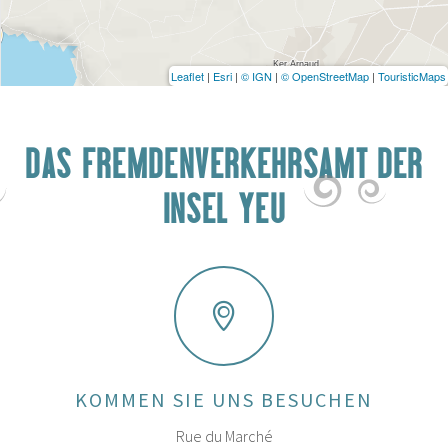
Leaflet
|
Esri
|
© IGN
|
© OpenStreetMap
|
TouristicMaps
DAS FREMDENVERKEHRSAMT DER
INSEL YEU
KOMMEN SIE UNS BESUCHEN
Rue du Marché