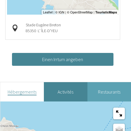
Stade Eugène Breton
85350
L' ÎLE-D'YEU
Einen Irrtum angeben
Hébergements
Activités
Restaurants