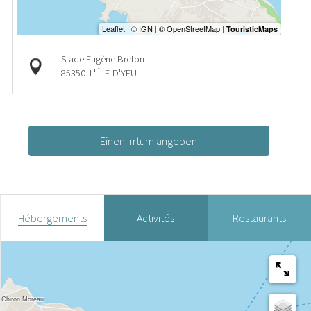
Stade Eugène Breton
85350
L' ÎLE-D'YEU
Einen Irrtum angeben
Hébergements
Activités
Restaurants