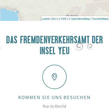
Leaflet
|
Esri
|
© IGN
|
© OpenStreetMap
|
TouristicMaps
DAS FREMDENVERKEHRSAMT DER
INSEL YEU
KOMMEN SIE UNS BESUCHEN
Rue du Marché