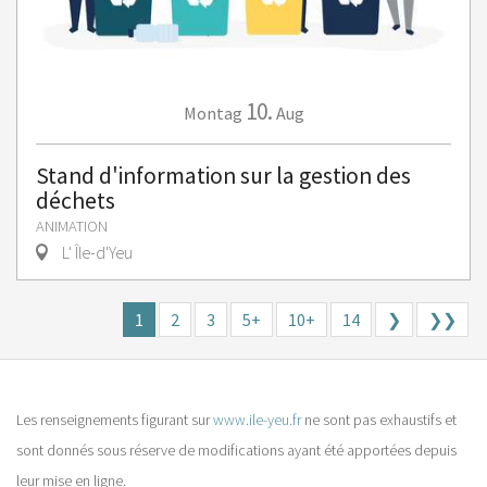
10.
Montag
Aug
Stand d'information sur la gestion des
déchets
ANIMATION
L' Île-d'Yeu
1
2
3
5+
10+
14
❯
❯❯
Les renseignements figurant sur
www.ile-yeu.fr
ne sont pas exhaustifs et
sont donnés sous réserve de modifications ayant été apportées depuis
leur mise en ligne.