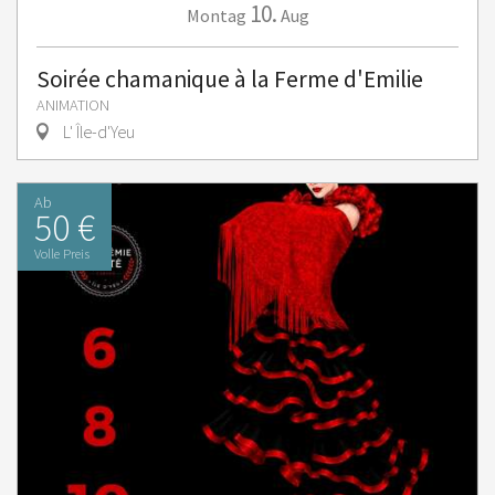
10.
Montag
Aug
Soirée chamanique à la Ferme d'Emilie
ANIMATION
L' Île-d'Yeu
Ab
50 €
Volle Preis