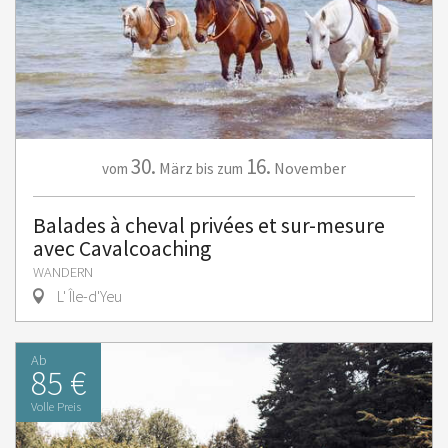
30.
16.
März
November
vom
bis zum
Balades à cheval privées et sur-mesure
avec Cavalcoaching
WANDERN
L' Île-d'Yeu
Ab
85 €
Volle Preis