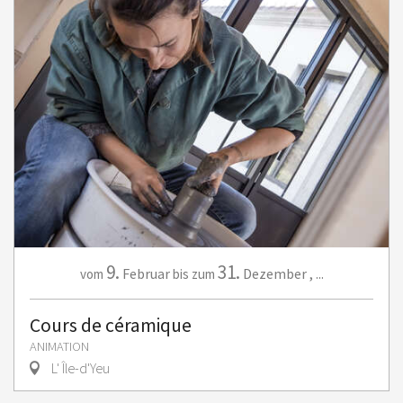
9.
31.
Februar
Dezember
,
...
vom
bis zum
Cours de céramique
ANIMATION
L' Île-d'Yeu