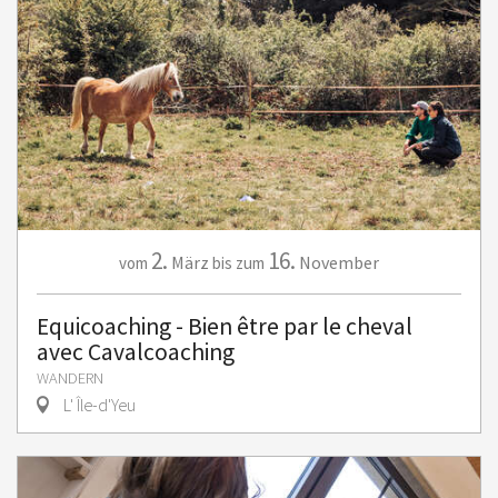
2.
16.
März
November
vom
bis zum
Equicoaching - Bien être par le cheval
avec Cavalcoaching
WANDERN
L' Île-d'Yeu