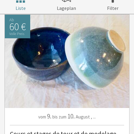
Liste
Lageplan
Filter
Ab
60 €
Volle Preis
9.
10.
August
,
...
vom
bis zum
Cours et stages de tour et de modelage