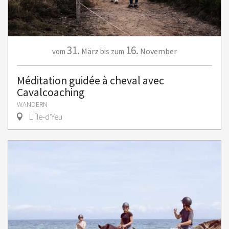
31.
16.
März
November
vom
bis zum
Méditation guidée à cheval avec
Cavalcoaching
WANDERN
L' Île-d'Yeu