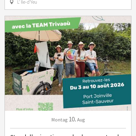
L' Île-d'Yeu
10.
Montag
Aug