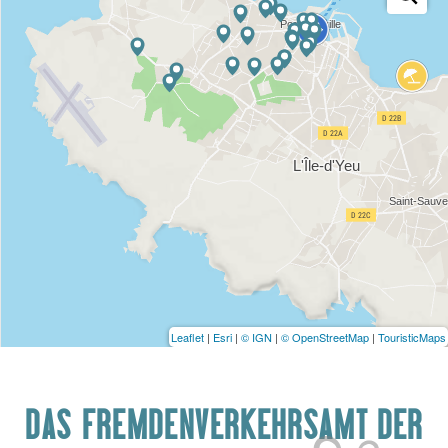
Leaflet
|
Esri
|
© IGN
|
© OpenStreetMap
|
TouristicMaps
DAS FREMDENVERKEHRSAMT DER