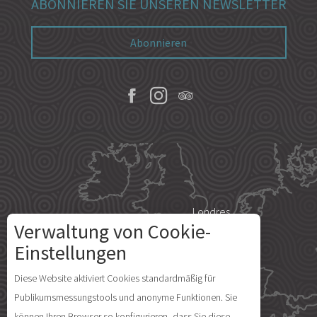
ABONNIEREN SIE UNSEREN NEWSLETTER
Abonnieren
Londres
Verwaltung von Cookie-
Einstellungen
Paris
Beschreibung
Diese Website aktiviert Cookies standardmäßig für
Publikumsmessungstools und anonyme Funktionen. Sie
Preise
Île d'Yeu
können Ihren Browser so konfigurieren, dass Sie diese