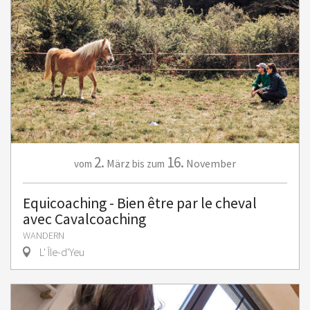
2.
16.
März
November
vom
bis zum
Equicoaching - Bien être par le cheval
avec Cavalcoaching
WANDERN
L' Île-d'Yeu