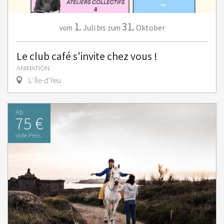
1.
31.
Juli
Oktober
vom
bis zum
Le club café s'invite chez vous !
ANIMATION
L' Île-d'Yeu
Ab
75 €
Volle Preis