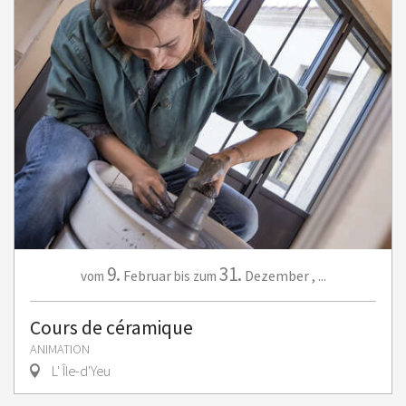
9.
31.
Februar
Dezember
,
...
vom
bis zum
Cours de céramique
ANIMATION
L' Île-d'Yeu