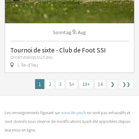
9.
Sonntag
Aug
Tournoi de sixte - Club de Foot SSI
SPORTVERANSTALTUNG
L' Île-d'Yeu
1
2
3
5+
10+
14
❯
❯❯
Les renseignements figurant sur
www.ile-yeu.fr
ne sont pas exhaustifs et
sont donnés sous réserve de modifications ayant été apportées depuis
leur mise en ligne.