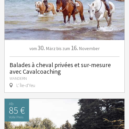
30.
16.
März
November
vom
bis zum
Balades à cheval privées et sur-mesure
avec Cavalcoaching
WANDERN
L' Île-d'Yeu
Ab
85 €
Volle Preis