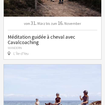
31.
16.
März
November
vom
bis zum
Méditation guidée à cheval avec
Cavalcoaching
WANDERN
L' Île-d'Yeu