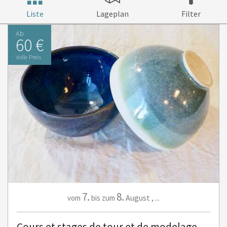
Liste
Lageplan
Filter
Ab
60 €
Volle Preis
7.
8.
August
,
...
vom
bis zum
Cours et stages de tour et de modelage