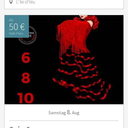
L' Île-d'Yeu
Ab
50 €
Volle Preis
8.
Samstag
Aug