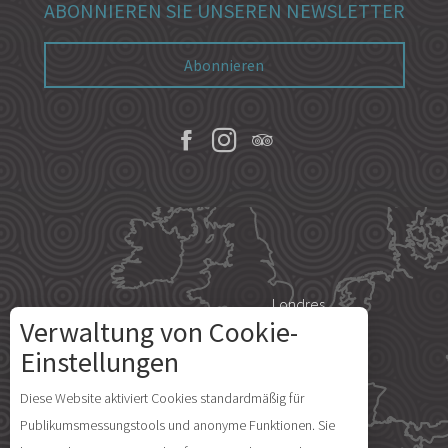
ABONNIEREN SIE UNSEREN NEWSLETTER
Abonnieren
Londres
Verwaltung von Cookie-
Einstellungen
Paris
Diese Website aktiviert Cookies standardmäßig für
Beschreibung
Publikumsmessungstools und anonyme Funktionen. Sie
Île d'Yeu