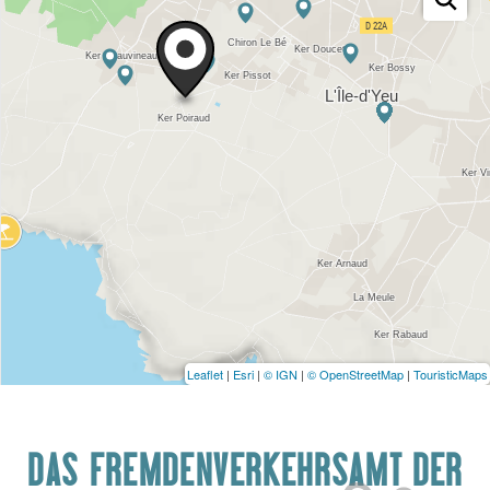
Leaflet
|
Esri
|
© IGN
|
© OpenStreetMap
|
TouristicMaps
DAS FREMDENVERKEHRSAMT DER