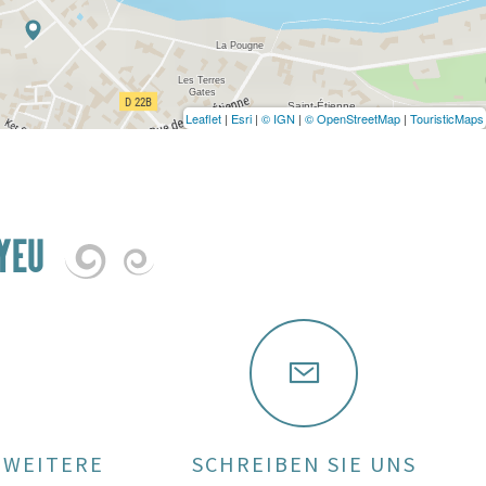
Leaflet
|
Esri
|
© IGN
|
© OpenStreetMap
|
TouristicMaps
YEU
 WEITERE
SCHREIBEN SIE UNS