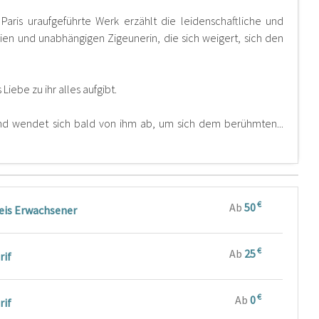
aris uraufgeführte Werk erzählt die leidenschaftliche und
ien und unabhängigen Zigeunerin, die sich weigert, sich den
 Liebe zu ihr alles aufgibt.
und wendet sich bald von ihm ab, um sich dem berühmten...
€
Ab
50
eis Erwachsener
€
Ab
25
rif
€
Ab
0
rif