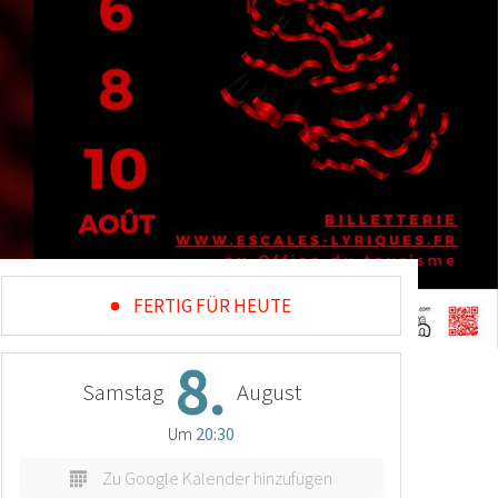
FERTIG FÜR HEUTE
8.
Samstag
August
Um
20:30
Zu Google Kalender hinzufügen