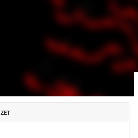
IZET
.