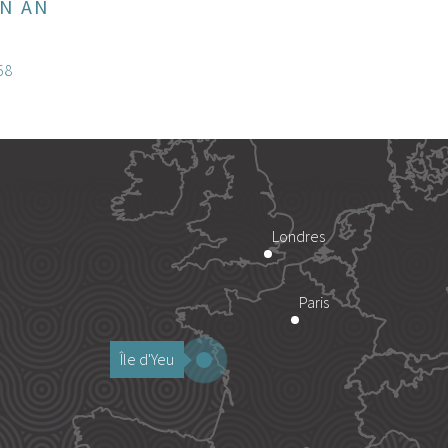
N AN
58
Londres
Paris
Île d'Yeu