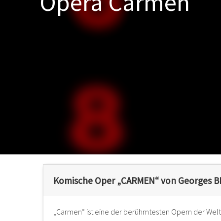
Opéra Carmen
Komische Oper „CARMEN“ von Georges B
„Carmen“ ist eine der berühmtesten Opern der Welt