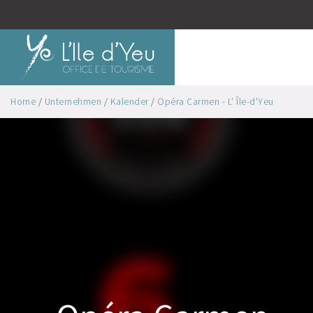
Home
/
Unternehmen
/
Kalender
/
Opéra Carmen - L' Île-d'Yeu