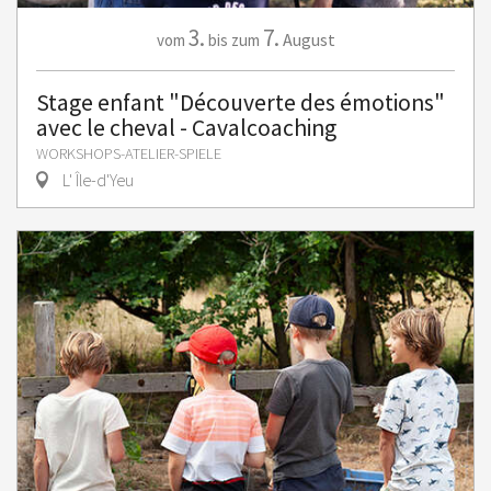
3.
7.
August
vom
bis zum
Stage enfant "Découverte des émotions"
avec le cheval - Cavalcoaching
WORKSHOPS-ATELIER-SPIELE
L' Île-d'Yeu