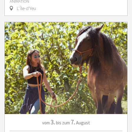
ANIMATION
L' Île-d'Yeu
3.
7.
August
vom
bis zum