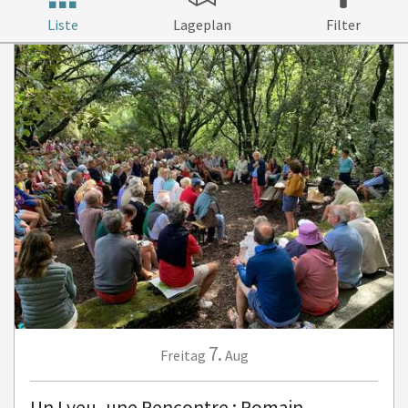
Liste
Lageplan
Filter
7.
Freitag
Aug
Un Lyeu, une Rencontre : Romain