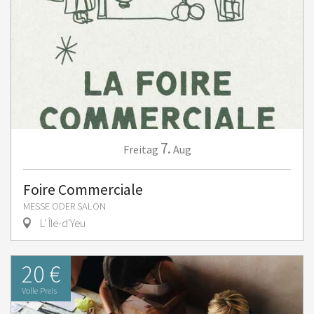
7.
Freitag
Aug
Foire Commerciale
MESSE ODER SALON
L' Île-d'Yeu
20 €
Volle Preis