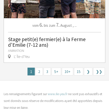
6.
7.
August
,
...
vom
bis zum
Stage petit(e) fermier(e) à la Ferme
d'Emilie (7-12 ans)
ANIMATION
L' Île-d'Yeu
1
2
3
5+
10+
15
❯
❯❯
Les renseignements figurant sur
www.ile-yeu.fr
ne sont pas exhaustifs et
sont donnés sous réserve de modifications ayant été apportées depuis
leur mise en ligne.