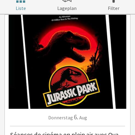
Liste
Lageplan
Filter
6.
Donnerstag
Aug
Séances de cinéma en plein air avec Oya