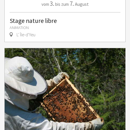
3.
7.
August
vom
bis zum
Stage nature libre
ANIMATION
L' Île-d'Yeu