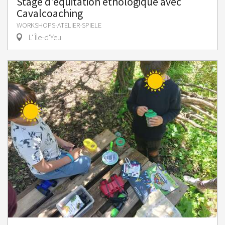
Stage d'équitation éthologique avec
Cavalcoaching
WORKSHOPS-ATELIER-SPIELE
L' Île-d'Yeu