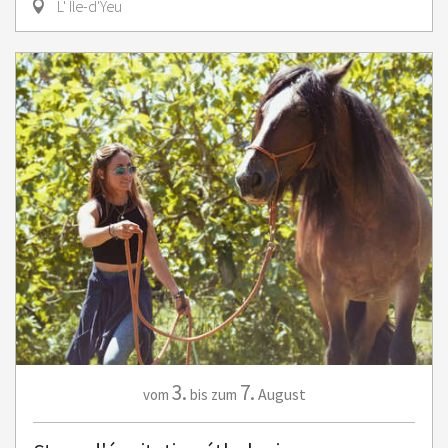
L' Île-d'Yeu
3.
7.
August
vom
bis zum