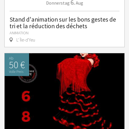
6.
Donnerstag
Aug
Stand d'animation sur les bons gestes de
tri et la réduction des déchets
ANIMATION
L' Île-d'Yeu
Ab
50 €
Volle Preis