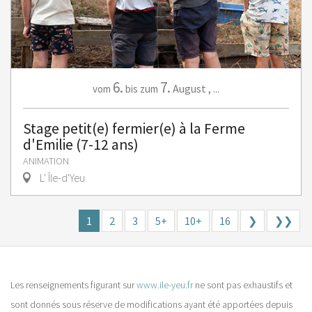
6.
7.
August
,
...
vom
bis zum
Stage petit(e) fermier(e) à la Ferme
d'Emilie (7-12 ans)
ANIMATION
L' Île-d'Yeu
1
2
3
5+
10+
16
❯
❯❯
Les renseignements figurant sur
www.ile-yeu.fr
ne sont pas exhaustifs et
sont donnés sous réserve de modifications ayant été apportées depuis