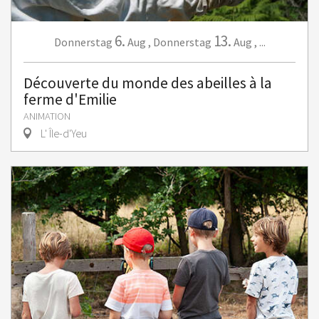
6.
13.
Donnerstag
Aug
,
Donnerstag
Aug
,
...
Découverte du monde des abeilles à la
ferme d'Emilie
ANIMATION
L' Île-d'Yeu