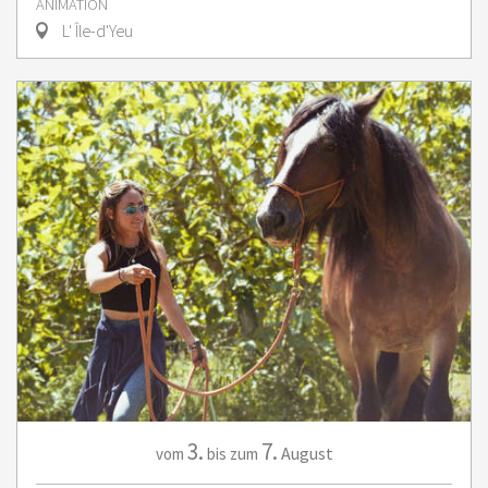
ANIMATION
L' Île-d'Yeu
3.
7.
August
vom
bis zum