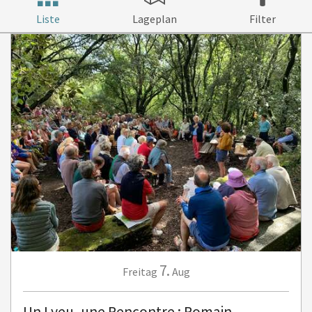
Liste
Lageplan
Filter
7.
Freitag
Aug
Un Lyeu, une Rencontre : Romain