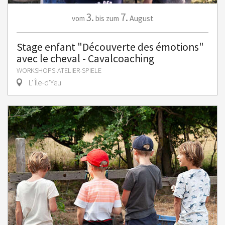
3.
7.
August
vom
bis zum
Stage enfant "Découverte des émotions"
avec le cheval - Cavalcoaching
WORKSHOPS-ATELIER-SPIELE
L' Île-d'Yeu