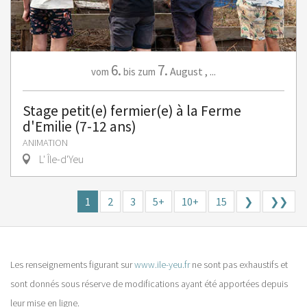
6.
7.
August
,
...
vom
bis zum
Stage petit(e) fermier(e) à la Ferme
d'Emilie (7-12 ans)
ANIMATION
L' Île-d'Yeu
1
2
3
5+
10+
15
❯
❯❯
Les renseignements figurant sur
www.ile-yeu.fr
ne sont pas exhaustifs et
sont donnés sous réserve de modifications ayant été apportées depuis
leur mise en ligne.