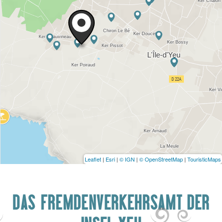
Leaflet
|
Esri
|
© IGN
|
© OpenStreetMap
|
TouristicMaps
DAS FREMDENVERKEHRSAMT DER