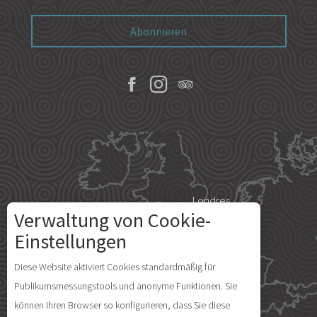
Abonnieren
Londres
Verwaltung von Cookie-
Einstellungen
Paris
Beschreibung
Diese Website aktiviert Cookies standardmäßig für
Publikumsmessungstools und anonyme Funktionen. Sie
Preise
Île d'Yeu
können Ihren Browser so konfigurieren, dass Sie diese
Zeitplan