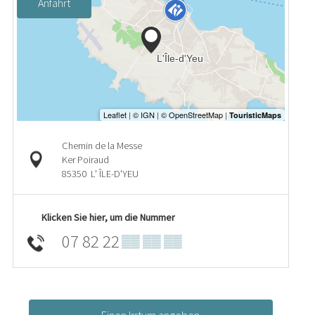
Anfahrt
Chemin de la Messe
Ker Poiraud
85350
L' ÎLE-D'YEU
Klicken Sie hier, um die Nummer
07 82 22
▒▒ ▒▒ ▒▒
Einen Irrtum angeben