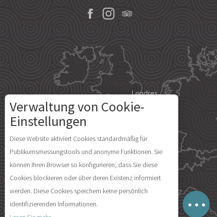
Londres
Verwaltung von Cookie-
Einstellungen
Paris
Diese Website aktiviert Cookies standardmäßig für
Beschreibung
Publikumsmessungstools und anonyme Funktionen. Sie
Île d'Yeu
können Ihren Browser so konfigurieren, dass Sie diese
Zeitplan
Cookies blockieren oder über deren Existenz informiert
Kommentare
werden. Diese Cookies speichern keine persönlich
Lageplan
identifizierenden Informationen.
Madrid