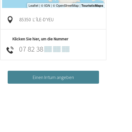
85350
L' ÎLE-D'YEU
Klicken Sie hier, um die Nummer
07 82 38
▒▒ ▒▒ ▒▒
Einen Irrtum angeben