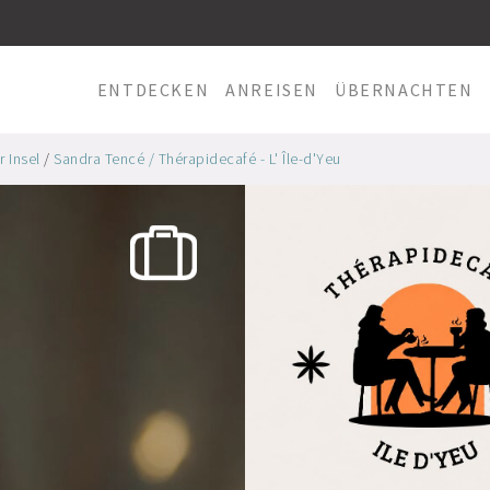
ENTDECKEN
ANREISEN
ÜBERNACHTEN
r Insel
/
Sandra Tencé / Thérapidecafé - L' Île-d'Yeu