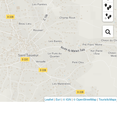
Leaflet
|
Esri
|
© IGN
|
© OpenStreetMap
|
TouristicMaps