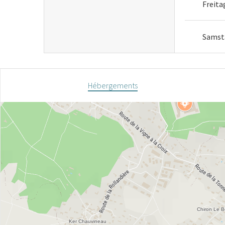
Freita
Samst
Hébergements